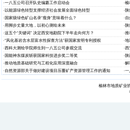
·
一八五公司召开队史编纂工作启动会
·
榆
·
以能源绿色转型支撑经济社会发展全面绿色转型
·
陕
·
国家级绿色矿山名录“瘦身”意味着什么？
·
自
·
用脚步丈量大地，以初心测绘未来
·
陕
台
·
这五个“关键词” 决定西安地勘院下半年走向何方？
·
推
·
“风化基岩含水层富水性探查方法”获国家发明专利授权
·
地
·
西科大测绘学院师生到一八五公司参观交流
·
西
·
国能神东煤炭斩获国家科技进步奖二等奖
·
陕
·
推动地质基础研究与工程化应用深度融合
·
解
知
·
自然资源部关于做好建设项目压覆矿产资源管理工作的通知
·
一
榆林市地质矿业协