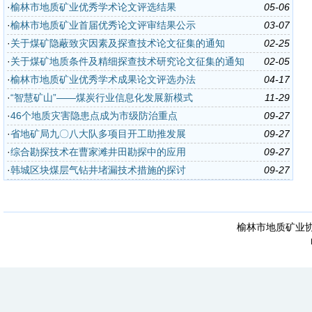
·
榆林市地质矿业优秀学术论文评选结果
05-06
·
榆林市地质矿业首届优秀论文评审结果公示
03-07
·
关于煤矿隐蔽致灾因素及探查技术论文征集的通知
02-25
·
关于煤矿地质条件及精细探查技术研究论文征集的通知
02-05
·
榆林市地质矿业优秀学术成果论文评选办法
04-17
·
“智慧矿山”——煤炭行业信息化发展新模式
11-29
·
46个地质灾害隐患点成为市级防治重点
09-27
·
省地矿局九〇八大队多项目开工助推发展
09-27
·
综合勘探技术在曹家滩井田勘探中的应用
09-27
·
韩城区块煤层气钻井堵漏技术措施的探讨
09-27
榆林市地质矿业协