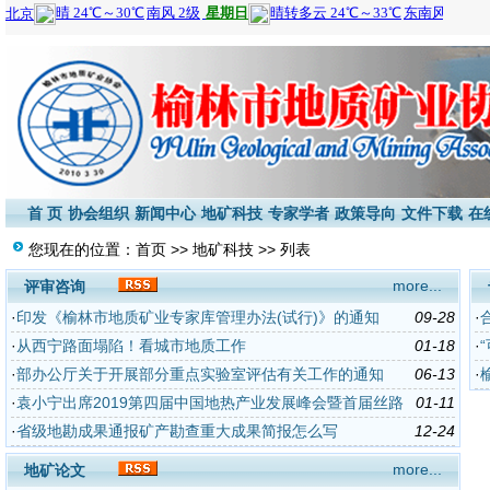
首 页
协会组织
新闻中心
地矿科技
专家学者
政策导向
文件下载
在
您现在的位置：
首页
>>
地矿科技
>> 列表
more...
评审咨询
·
印发《榆林市地质矿业专家库管理办法(试行)》的通知
09-28
·
·
从西宁路面塌陷！看城市地质工作
01-18
·
·
部办公厅关于开展部分重点实验室评估有关工作的通知
06-13
·
·
袁小宁出席2019第四届中国地热产业发展峰会暨首届丝路
01-11
国际地热合作论坛
·
省级地勘成果通报矿产勘查重大成果简报怎么写
12-24
more...
地矿论文