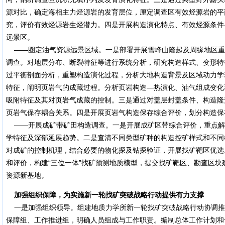
源对比，确定海相主力烃源岩的发育层位，厘定调查区有效烃源岩的平
究，评价有效烃源岩生烃潜力。四是开展构造演化特点、有效烃源条件
远景区。
——圈定油气资源远景区域。一是部署开展雪峰山隆起及周缘地区重
调查。对地层分布、断裂特征等进行系统分析，研究构造样式、变形特
过平衡剖面分析，重塑构造演化过程，分析大地构造背景及区域动力学
特征，阐明页岩气的成藏过程。分析页岩构造—热演化、油气组成变化
吸附特征及其对页岩气成藏的控制。三是通过对盖层封盖条件、构造隆
页岩气保存耦合关系。四是开展页岩气构造保存综合评价，划分构造保
——开展成矿带矿田构造调查。一是开展成矿区带综合评价，重点解
学特征及深部延展趋势。二是查清不同类型矿种的构造控矿样式和不同
对成矿的控制机理，结合必要的物化探及钻探验证，开展找矿靶区优选
和评价，构建“三位一体”找矿预测地质模型，提交找矿靶区、勘查区
资源新基地。
加强组织保障，为实施新一轮找矿突破战略行动提供有力支撑
一是加强组织领导。组建地质力学所新一轮找矿突破战略行动协调推
保障组、工作推进组，明确人员组成与工作职责。编制总体工作计划和