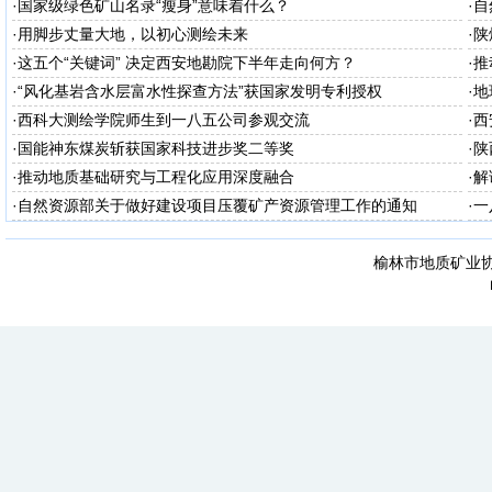
·
国家级绿色矿山名录“瘦身”意味着什么？
·
自
·
用脚步丈量大地，以初心测绘未来
·
陕
台
·
这五个“关键词” 决定西安地勘院下半年走向何方？
·
推
·
“风化基岩含水层富水性探查方法”获国家发明专利授权
·
地
·
西科大测绘学院师生到一八五公司参观交流
·
西
·
国能神东煤炭斩获国家科技进步奖二等奖
·
陕
·
推动地质基础研究与工程化应用深度融合
·
解
知
·
自然资源部关于做好建设项目压覆矿产资源管理工作的通知
·
一
榆林市地质矿业协