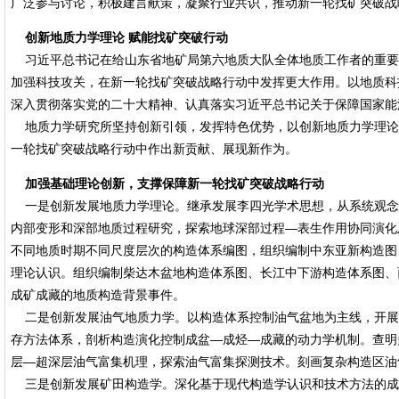
广泛参与讨论，积极建言献策，凝聚行业共识，推动新一轮找矿突破战
创新地质力学理论 赋能找矿突破行动
习近平总书记在给山东省地矿局第六地质大队全体地质工作者的重要
加强科技攻关，在新一轮找矿突破战略行动中发挥更大作用。以地质科
深入贯彻落实党的二十大精神、认真落实习近平总书记关于保障国家能
地质力学研究所坚持创新引领，发挥特色优势，以创新地质力学理论
一轮找矿突破战略行动中作出新贡献、展现新作为。
加强基础理论创新，支撑保障新一轮找矿突破战略行动
一是创新发展地质力学理论。继承发展李四光学术思想，从系统观念
内部变形和深部地质过程研究，探索地球深部过程—表生作用协同演化
不同地质时期不同尺度层次的构造体系编图，组织编制中东亚新构造图
理论认识。组织编制柴达木盆地构造体系图、长江中下游构造体系图、
成矿成藏的地质构造背景事件。
二是创新发展油气地质力学。以构造体系控制油气盆地为主线，开展
存方法体系，剖析构造演化控制成盆—成烃—成藏的动力学机制。查明
层—超深层油气富集机理，探索油气富集探测技术。刻画复杂构造区油
三是创新发展矿田构造学。深化基于现代构造学认识和技术方法的成