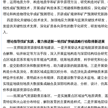
带，运用地质力学、构造地质学和矿床学原理方法，研究构造对矿田、
线性成矿预测技术，开展成矿构造体系三维建模和数值模拟，深化成矿
理论和构造物理化学成矿预测理论，开辟成矿规律和矿产预测研究新路
四是强化关键核心技术攻关。加强地应力测量与监测关键技术研发，
发提供关键性技术支撑。深化矿质各向异性的数字化研究，研发地球化
入。
理论指导找矿实践，着力推进新一轮找矿突破战略行动取得新进展
——支撑能源资源接续基地建设。一是开展柴达木盆地能源资源基础
合解释、钻井标定等方法手段，深入开展盆地构造与深层结构综合研究
点区域多层系常规与非常规油气调查。统筹地质调查、科学研究和社会
查，提交勘查区块和数据资料包，助力建设新的能源基地。三是开展柴
构造分布及演化，查清区域成盐期沉积分布、动态演化及成钾物质来源
钾盐伴生机制，查明卤水分布规律。四是建设数字柴达木盆地。建立全
实现盆地级别地质大数据集成融合及深部结构表达、分析、设计、仿真
价和多能源资源综合调查。
——拓展油气资源勘查后备区。一是实施重点区域油气地质调查、遥
育特征和火山岩分布特征，解剖发育的主要构造样式。二是开展地层综
向，剖析调查区沉积充填序列及发育演化特征。三是通过典型野外露头