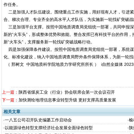
作任务。
二是加强人才队伍建设。围绕重点工作实施，用好现有人才，引进紧
合、梯次合理、专业齐全的高水平人才队伍，为实施新一轮找矿突破战
三是加强平台支撑。按照中国地质调查局党组统一部署，共同申报深
新的“火车头”，形成整体优势和效能。整合发挥已有科技平台的作用
新“火车头”，支撑服务新一轮找矿突破战略行动。
四是加强保障条件建设。按照中国地质调查局党组统一部署，系统谋
化、标准化建设，纳入中国地质调查局野外条件保障体系，为新一轮找
（ 邢树文 中国地质科学院地质力学研究所所长 ） i自然全媒体 2023-0
上一篇：
陕西省煤炭工业（行业）协会联席会第一次会议召开
下一篇：
加快测绘地理信息事业转型升级 更好支撑高质量发展
相关文章
·
一八五公司召开队史编纂工作启动会
·
榆
·
以能源绿色转型支撑经济社会发展全面绿色转型
·
陕