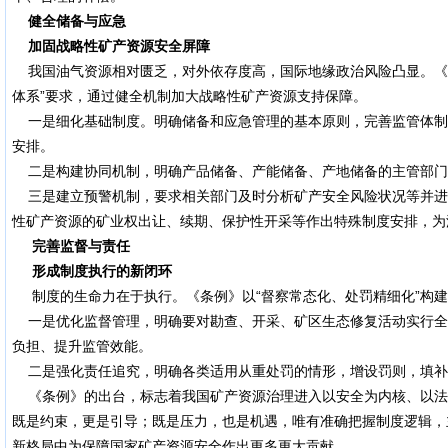
健全储备与应急
加固战略性矿产资源安全屏障
我国油气资源相对匮乏，对外依存度高，国际地缘政治风险凸显。《
体系”要求，通过健全机制加大战略性矿产资源支持保障。
一是细化基础制度。明确储备和应急管理的基本原则，完善监管体制
安排。
二是构建协同机制，明确产品储备、产能储备、产地储备的主管部门
三是建立预警机制，要求相关部门及时分析矿产安全风险状况等并进
性矿产资源的矿业权出让、续期、保护性开采等作出特殊制度安排，为
完善监督与责任
形成制度执行的新闭环
制度的生命力在于执行。《条例》以“督察常态化、处罚精细化”构建
一是优化监督管理，明确要对勘查、开采、矿区生态修复活动实行全
负担、提升监管效能。
二是强化责任追究，明确各类适用从重处罚的情形，增设罚则，填补
《条例》的出台，标志着我国矿产资源治理进入以安全为内核、以法
既是约束，更是引导；既是压力，也是机遇，唯有准确把握制度逻辑，
新格局中为保障国家矿产资源安全作出更多更大贡献。