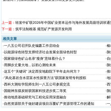
上一篇：
转发中矿联2026年中国矿业资本运作与海外发展高级培训班通
下一篇：
筑牢法制根基 规范矿产资源开发利用
相关文章
·
一八五公司召开队史编纂工作启动会
·
榆
·
以能源绿色转型支撑经济社会发展全面绿色转型
·
陕
·
国家级绿色矿山名录“瘦身”意味着什么？
·
自
·
用脚步丈量大地，以初心测绘未来
·
陕
台
·
这五个“关键词” 决定西安地勘院下半年走向何方？
·
推
·
“风化基岩含水层富水性探查方法”获国家发明专利授权
·
地
·
西科大测绘学院师生到一八五公司参观交流
·
西
·
国能神东煤炭斩获国家科技进步奖二等奖
·
陕
·
推动地质基础研究与工程化应用深度融合
·
解
知
·
自然资源部关于做好建设项目压覆矿产资源管理工作的通知
·
一