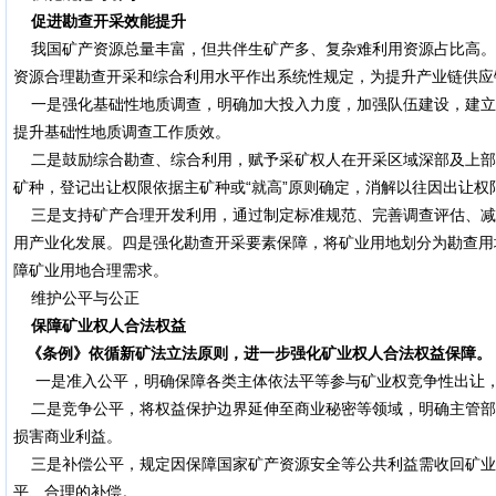
促进勘查开采效能提升
我国矿产资源总量丰富，但共伴生矿产多、复杂难利用资源占比高。
资源合理勘查开采和综合利用水平作出系统性规定，为提升产业链供应
一是强化基础性地质调查，明确加大投入力度，加强队伍建设，建立
提升基础性地质调查工作质效。
二是鼓励综合勘查、综合利用，赋予采矿权人在开采区域深部及上部
矿种，登记出让权限依据主矿种或“就高”原则确定，消解以往因出让
三是支持矿产合理开发利用，通过制定标准规范、完善调查评估、减
用产业化发展。四是强化勘查开采要素保障，将矿业用地划分为勘查用
障矿业用地合理需求。
维护公平与公正
保障矿业权人合法权益
《条例》依循新矿法立法原则，进一步强化矿业权人合法权益保障。
一是准入公平，明确保障各类主体依法平等参与矿业权竞争性出让，
二是竞争公平，将权益保护边界延伸至商业秘密等领域，明确主管部
损害商业利益。
三是补偿公平，规定因保障国家矿产资源安全等公共利益需收回矿业
平、合理的补偿。