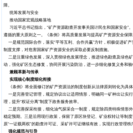
障。
统筹发展与安全
推动国家宏观战略落地
习近平总书记指出，“矿产资源勘查开发事关国计民生和国家安全”。党
遵循的重大原则之一。《条例》将高质量发展与提高矿产资源安全保障
一是规范国际合作，落实“平等互利、合作共赢”方针，积极促进矿产
制度支撑，对危害国家矿产资源安全的采取必要反制措施。
二是注重绿色发展，深入贯彻绿色发展理念，推进绿色勘查及绿色矿
动，强化矿区生态修复，协同开展污染防治，进一步细化修复义务和验
兼顾革新与传承
实现核心制度细化衔接
《条例》将全面修订的矿产资源法的制度创新从法律原则转化为具体
一是完善登记管理，规定协议出让适用情形，明确同一矿种出让实行
理，提升“权证分离”制度下政务服务效率。
二是完善探采衔接，细化油气探采合一制度，规定除四类特殊情形外
稳定预期。三是沿用现行政策，保留了原区块登记、矿业权转让等制度
原“一证载两权”的勘查许可证、采矿许可证继续有效，实现行政管理秩
强化规范与引导